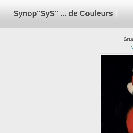
Synop"SyS" ... de Couleurs
Grua
V